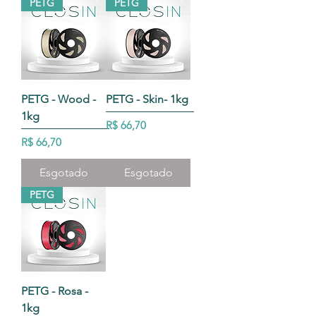
PETG
PETG
PETG - Wood -
PETG - Skin- 1kg
1kg
Preço
R$ 66,70
Preço
R$ 66,70
Esgotado
Esgotado
PETG
PETG - Rosa -
1kg