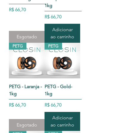
1kg
Preço
R$ 66,70
Preço
R$ 66,70
Adicionar
Esgotado
ao carrinho
PETG
PETG
PETG - Laranja -
PETG - Gold-
1kg
1kg
Preço
Preço
R$ 66,70
R$ 66,70
Adicionar
Esgotado
ao carrinho