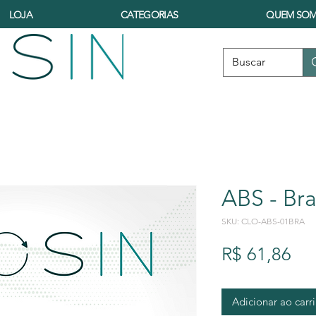
LOJA
CATEGORIAS
QUEM SO
ABS - Bra
SKU: CLO-ABS-01BRA
Pr
R$ 61,86
Adicionar ao carr