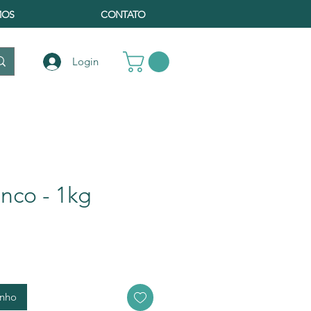
MOS
CONTATO
Login
nco - 1kg
eço
inho