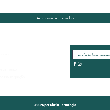
Adicionar ao carrinho
luções
ja
 pagamento
nossa migração
©2025 por Closin Tecnologia