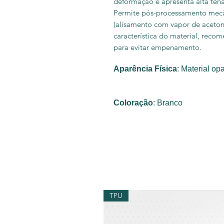
deformação e apresenta alta ten
Permite pós-processamento mecân
(alisamento com vapor de aceton
característica do material, reco
para evitar empenamento.
Aparê
ncia Física
: Material op
Coloração
: Branco
TPU