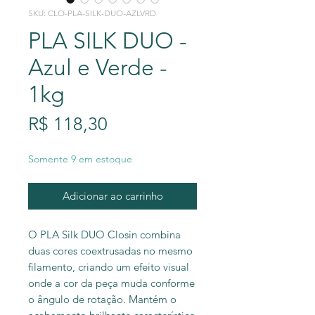
SKU: CLO-PLA-SILK-DUO-AZLVRD
PLA SILK DUO -
Azul e Verde -
1kg
Preço
R$ 118,30
Somente 9 em estoque
Adicionar ao carrinho
O PLA Silk DUO Closin combina
duas cores coextrusadas no mesmo
filamento, criando um efeito visual
onde a cor da peça muda conforme
o ângulo de rotação. Mantém o