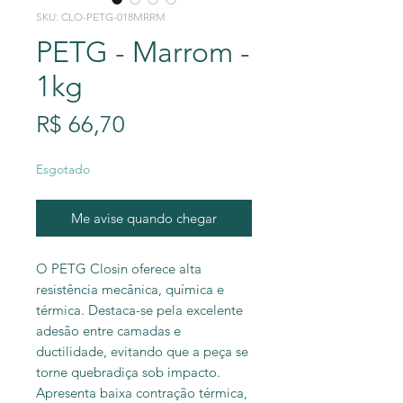
SKU: CLO-PETG-018MRRM
PETG - Marrom -
1kg
Preço
R$ 66,70
Esgotado
Me avise quando chegar
O PETG Closin oferece alta
resistência mecânica, química e
térmica. Destaca-se pela excelente
adesão entre camadas e
ductilidade, evitando que a peça se
torne quebradiça sob impacto.
Apresenta baixa contração térmica,